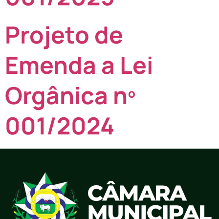
Projeto de
Emenda a Lei
Orgânica nº
001/2024