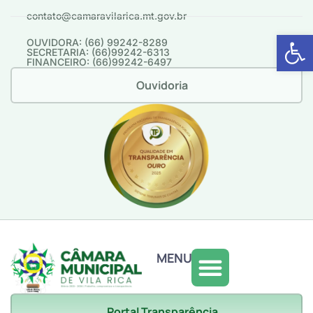
contato@camaravilarica.mt.gov.br
Abrir 
OUVIDORA: (66) 99242-8289
SECRETARIA: (66)99242-6313
FINANCEIRO: (66)99242-6497
Ouvidoria
MENU
Portal Transparência