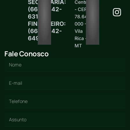
SECRETARIA:
Centro
(66)99242-
- CEP
6313
78.645-
FINANCEIRO:
000 -
(66)99242-
Vila
6497
Rica -
MT
Fale Conosco