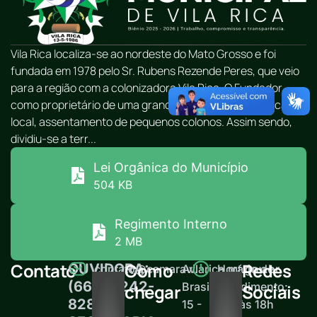
Vila Rica localiza-se ao nordeste do Mato Grosso e foi
fundada em 1978 pelo Sr. Rubens Rezende Peres, que veio
para a região com a colonizadora Vila Rica. O Fundador,
como proprietário de uma grande área, resolveu edificar no
local, assentamento de pequenos colonos. Assim sendo,
dividiu-se a terr...
Lei Orgânica do Município
504 KB
Regimento Interno
2 MB
Contato
Como
Redes
OUVIDORA:
contato@camaravilarica.mt.gov.br
Av.
Horário de
(66) 99242-
Brasil,
atendimento:
chegar
Sociais
8289
15 -
12h às 18h