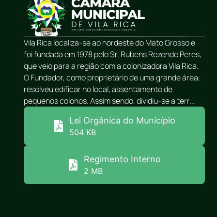
Vila Rica localiza-se ao nordeste do Mato Grosso e
foi fundada em 1978 pelo Sr. Rubens Rezende Peres,
que veio para a região com a colonizadora Vila Rica.
O Fundador, como proprietário de uma grande área,
resolveu edificar no local, assentamento de
pequenos colonos. Assim sendo, dividiu-se a terr...
Lei Orgânica do Município
504 KB
Regimento Interno
2 MB