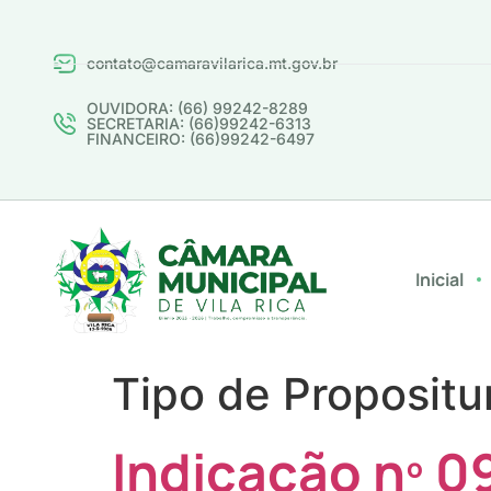
contato@camaravilarica.mt.gov.br
OUVIDORA: (66) 99242-8289
SECRETARIA: (66)99242-6313
FINANCEIRO: (66)99242-6497
Inicial
Tipo de Propositu
Indicação nº 0