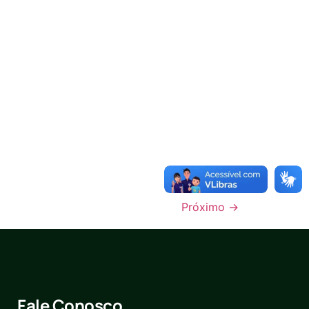
Próximo
→
Fale Conosco