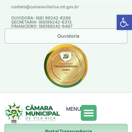
contato@camaravilarica.mt.gov.br
Abrir 
OUVIDORA: (66) 99242-8289
SECRETARIA: (66)99242-6313
FINANCEIRO: (66)99242-6497
Ouvidoria
MENU
Portal Transparência