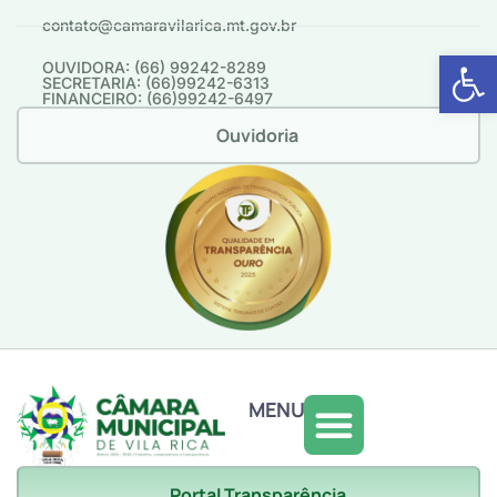
contato@camaravilarica.mt.gov.br
Abrir 
OUVIDORA: (66) 99242-8289
SECRETARIA: (66)99242-6313
FINANCEIRO: (66)99242-6497
Ouvidoria
MENU
Portal Transparência