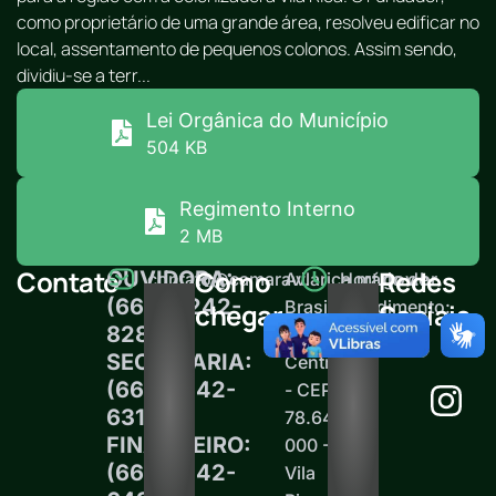
como proprietário de uma grande área, resolveu edificar no
local, assentamento de pequenos colonos. Assim sendo,
dividiu-se a terr...
Lei Orgânica do Município
504 KB
Regimento Interno
2 MB
Contato
Como
Redes
OUVIDORA:
contato@camaravilarica.mt.gov.br
Av.
Horário de
(66) 99242-
Brasil,
atendimento:
chegar
Sociais
8289
15 -
12h às 18h
SECRETARIA:
Centro
(66)99242-
- CEP
6313
78.645-
FINANCEIRO:
000 -
(66)99242-
Vila