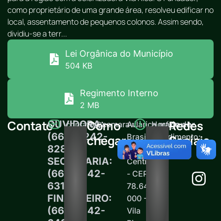
como proprietário de uma grande área, resolveu edificar no
local, assentamento de pequenos colonos. Assim sendo,
dividiu-se a terr...
Lei Orgânica do Município
504 KB
Regimento Interno
2 MB
Contato
Como
Redes
OUVIDORA:
contato@camaravilarica.mt.gov.br
Av.
Horário de
(66) 99242-
Brasil,
atendimento:
chegar
Sociais
8289
15 -
12h às 18h
SECRETARIA:
Centro
(66)99242-
- CEP
6313
78.645-
FINANCEIRO:
000 -
(66)99242-
Vila