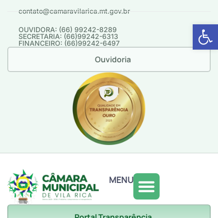
contato@camaravilarica.mt.gov.br
Abrir 
OUVIDORA: (66) 99242-8289
SECRETARIA: (66)99242-6313
FINANCEIRO: (66)99242-6497
Ouvidoria
MENU
Portal Transparência