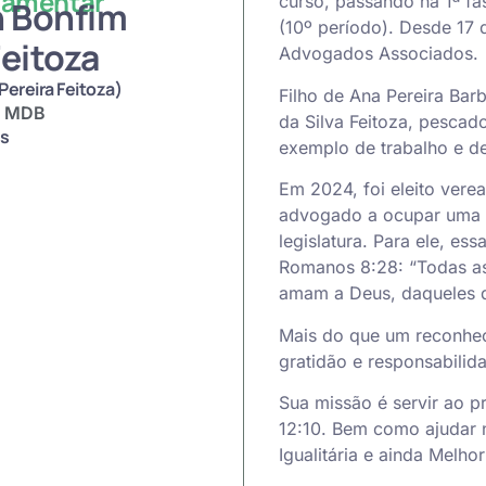
lamentar
curso, passando na 1ª f
n Bonfim
(10º período). Desde 17 d
Feitoza
Advogados Associados.
Pereira Feitoza)
Filho de Ana Pereira Ba
:
MDB
da Silva Feitoza, pescad
os
exemplo de trabalho e d
Em 2024, foi eleito vere
advogado a ocupar uma c
legislatura. Para ele, e
Romanos 8:28: “Todas a
amam a Deus, daqueles 
Mais do que um reconheci
gratidão e responsabilid
Sua missão é servir ao 
12:10. Bem como ajudar 
Igualitária e ainda Melhor