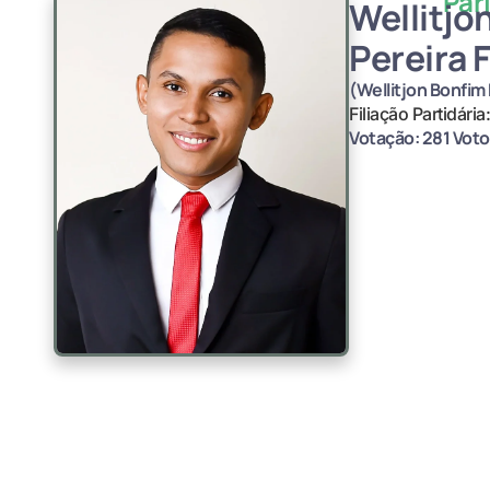
Par
Wellitjo
Pereira 
(Wellitjon Bonfim 
Filiação Partidária
Votação: 281 Vot