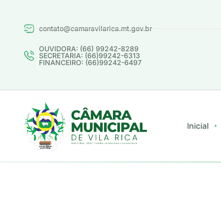
contato@camaravilarica.mt.gov.br
OUVIDORA: (66) 99242-8289
SECRETARIA: (66)99242-6313
FINANCEIRO: (66)99242-6497
Inicial