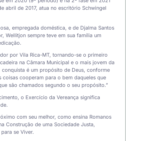
ase em 2020 (9º período) e na 2ª fase em 2021
e abril de 2017, atua no escritório Schwingel
rbosa, empregada doméstica, e de Djalma Santos
or, Wellitjon sempre teve em sua família um
edicação.
ador por Vila Rica-MT, tornando-se o primeiro
adeira na Câmara Municipal e o mais jovem da
ssa conquista é um propósito de Deus, conforme
s coisas cooperam para o bem daqueles que
que são chamados segundo o seu propósito.”
mento, o Exercício da Vereança significa
ade.
próximo com seu melhor, como ensina Romanos
na Construção de uma Sociedade Justa,
 para se Viver.