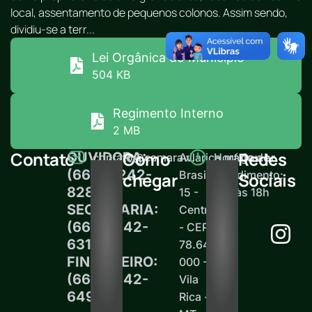
local, assentamento de pequenos colonos. Assim sendo,
dividiu-se a terr...
Lei Orgânica do Município
504 KB
Regimento Interno
2 MB
Contato
Como
Redes
OUVIDORA:
contato@camaravilarica.mt.gov.br
Av.
Horário de
(66) 99242-
Brasil,
atendimento:
chegar
Sociais
8289
15 -
12h às 18h
SECRETARIA:
Centro
(66)99242-
- CEP
6313
78.645-
FINANCEIRO:
000 -
(66)99242-
Vila
6497
Rica -