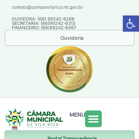
contato@camaravilarica.mt.gov.br
Abrir 
OUVIDORA: (66) 99242-8289
SECRETARIA: (66)99242-6313
FINANCEIRO: (66)99242-6497
Ouvidoria
MENU
Portal Transparência