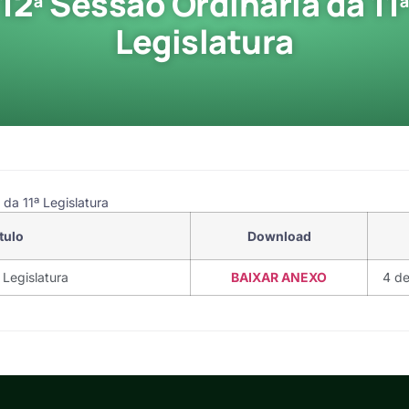
12ª Sessão Ordinária da 11
Legislatura
da 11ª Legislatura
tulo
Download
 Legislatura
BAIXAR ANEXO
4 d