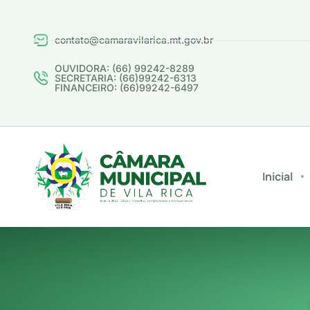
contato@camaravilarica.mt.gov.br
OUVIDORA: (66) 99242-8289
SECRETARIA: (66)99242-6313
FINANCEIRO: (66)99242-6497
Inicial