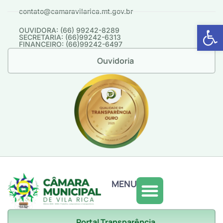
contato@camaravilarica.mt.gov.br
Abrir 
OUVIDORA: (66) 99242-8289
SECRETARIA: (66)99242-6313
FINANCEIRO: (66)99242-6497
Ouvidoria
MENU
Portal Transparência