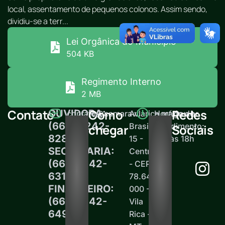
local, assentamento de pequenos colonos. Assim sendo,
dividiu-se a terr...
Lei Orgânica do Município
504 KB
Regimento Interno
2 MB
Contato
Como
Redes
OUVIDORA:
contato@camaravilarica.mt.gov.br
Av.
Horário de
(66) 99242-
Brasil,
atendimento:
chegar
Sociais
8289
15 -
12h às 18h
SECRETARIA:
Centro
(66)99242-
- CEP
6313
78.645-
FINANCEIRO:
000 -
(66)99242-
Vila
6497
Rica -