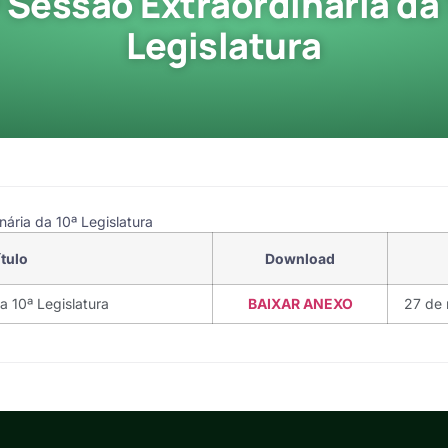
ª Sessão Extraordinária da 
Legislatura
ária da 10ª Legislatura
ítulo
Download
a 10ª Legislatura
BAIXAR ANEXO
27 de