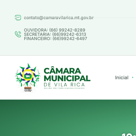
contato@camaravilarica.mt.gov.br
OUVIDORA: (66) 99242-8289
SECRETARIA: (66)99242-6313
FINANCEIRO: (66)99242-6497
Inicial