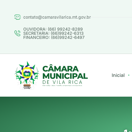
contato@camaravilarica.mt.gov.br
OUVIDORA: (66) 99242-8289
SECRETARIA: (66)99242-6313
FINANCEIRO: (66)99242-6497
Inicial