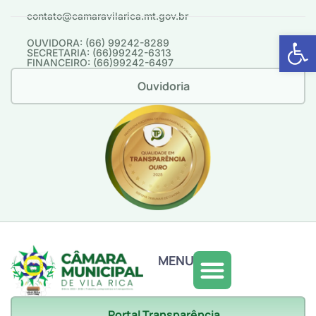
contato@camaravilarica.mt.gov.br
Abrir 
OUVIDORA: (66) 99242-8289
SECRETARIA: (66)99242-6313
FINANCEIRO: (66)99242-6497
Ouvidoria
MENU
Portal Transparência