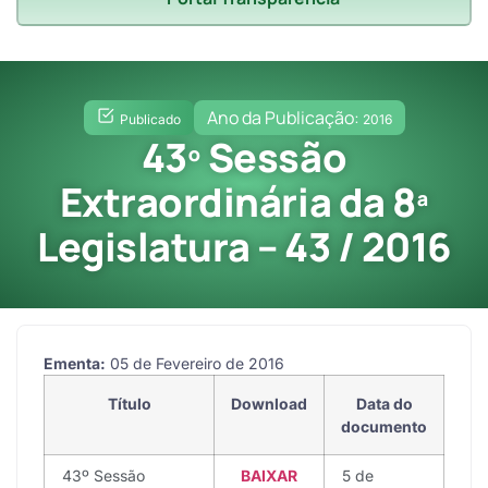
Ano da Publicação:
Publicado
2016
43º Sessão
Extraordinária da 8ª
Legislatura – 43 / 2016
Ementa:
05 de Fevereiro de 2016
Título
Download
Data do
documento
43º Sessão
BAIXAR
5 de