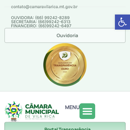
contato@camaravilarica.mt.gov.br
Abrir 
OUVIDORA: (66) 99242-8289
SECRETARIA: (66)99242-6313
FINANCEIRO: (66)99242-6497
Ouvidoria
MENU
Portal Transparência