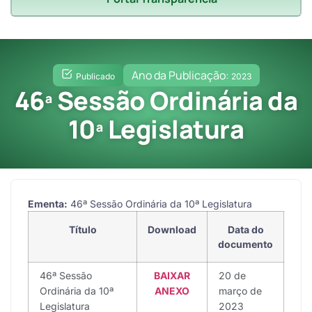
Ano da Publicação:
Publicado
2023
46ª Sessão Ordinária da
10ª Legislatura
Ementa:
46ª Sessão Ordinária da 10ª Legislatura
Título
Download
Data do
documento
46ª Sessão
BAIXAR
20 de
Ordinária da 10ª
ANEXO
março de
Legislatura
2023