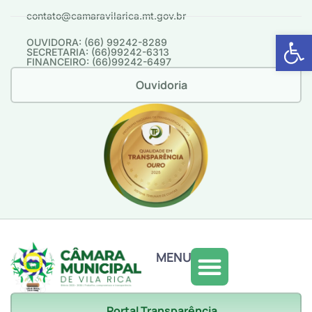
contato@camaravilarica.mt.gov.br
Abrir 
OUVIDORA: (66) 99242-8289
SECRETARIA: (66)99242-6313
FINANCEIRO: (66)99242-6497
Ouvidoria
MENU
Portal Transparência