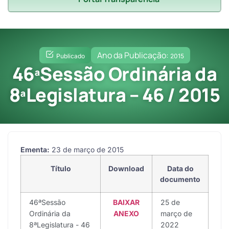
Ano da Publicação:
Publicado
2015
46ªSessão Ordinária da
8ªLegislatura – 46 / 2015
Ementa:
23 de março de 2015
Título
Download
Data do
documento
46ªSessão
BAIXAR
25 de
Ordinária da
ANEXO
março de
8ªLegislatura - 46
2022