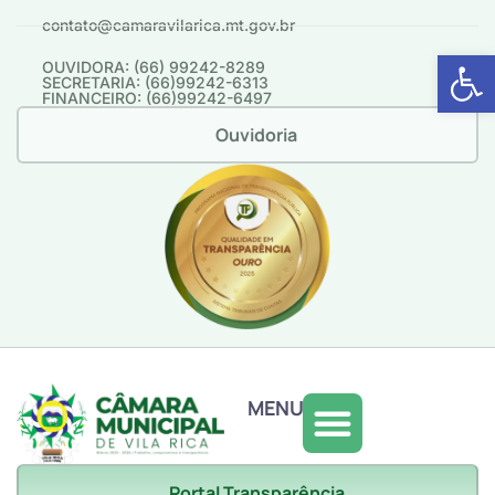
contato@camaravilarica.mt.gov.br
Abrir 
OUVIDORA: (66) 99242-8289
SECRETARIA: (66)99242-6313
FINANCEIRO: (66)99242-6497
Ouvidoria
MENU
Portal Transparência