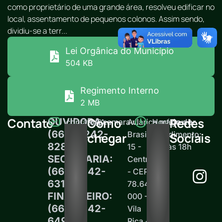
como proprietário de uma grande área, resolveu edificar no
local, assentamento de pequenos colonos. Assim sendo,
dividiu-se a terr...
Lei Orgânica do Município
504 KB
Regimento Interno
2 MB
Contato
Como
Redes
OUVIDORA:
contato@camaravilarica.mt.gov.br
Av.
Horário de
(66) 99242-
Brasil,
atendimento:
chegar
Sociais
8289
15 -
12h às 18h
SECRETARIA:
Centro
(66)99242-
- CEP
6313
78.645-
FINANCEIRO:
000 -
(66)99242-
Vila
6497
Rica -