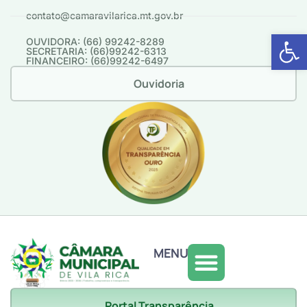
contato@camaravilarica.mt.gov.br
Abrir 
OUVIDORA: (66) 99242-8289
SECRETARIA: (66)99242-6313
FINANCEIRO: (66)99242-6497
Ouvidoria
MENU
Portal Transparência