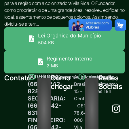
para a região com a colonizadora Vila Rica. O Fundador,
como proprietário de uma grande área, resolveu edificar no
local, assentamento de pequenos colonos. Assim sendo,
dividiu-se a terr...
Lei Orgânica do Município
504 KB
Regimento Interno
2 MB
Contato
Como
Redes
OUVIDORA:
contato@camaravilarica.mt.gov.br
Av.
Horário de
(66) 99242-
Brasil,
atendimento:
chegar
Sociais
8289
15 -
12h às 18h
SECRETARIA:
Centro
(66)99242-
- CEP
6313
78.645-
FINANCEIRO:
000 -
(66)99242-
Vila