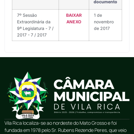
documento
7º Sessão
BAIXAR
1 de
Extraordinária da
ANEXO
novembro
9ª Legislatura - 7 /
de 2017
2017 - 7 / 2017
Vila Rica localiza-se ao nordeste do Mato Grosso e foi
fundada em 1978 pelo Sr. Rubens Rezende Peres, que veio