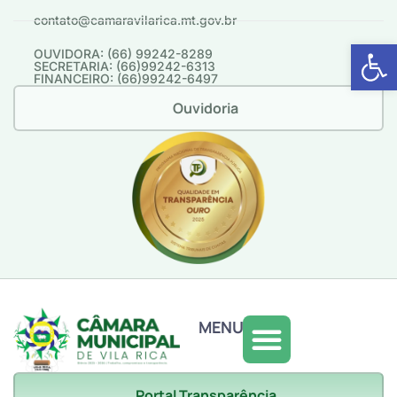
contato@camaravilarica.mt.gov.br
Abrir 
OUVIDORA: (66) 99242-8289
SECRETARIA: (66)99242-6313
FINANCEIRO: (66)99242-6497
Ouvidoria
MENU
Portal Transparência