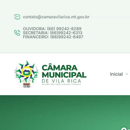
contato@camaravilarica.mt.gov.br
OUVIDORA: (66) 99242-8289
SECRETARIA: (66)99242-6313
FINANCEIRO: (66)99242-6497
Inicial