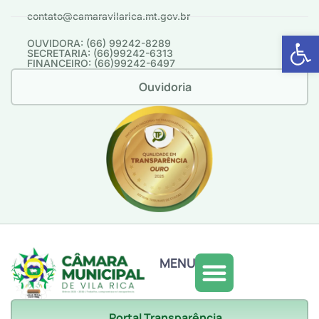
contato@camaravilarica.mt.gov.br
Abrir 
OUVIDORA: (66) 99242-8289
SECRETARIA: (66)99242-6313
FINANCEIRO: (66)99242-6497
Ouvidoria
MENU
Portal Transparência