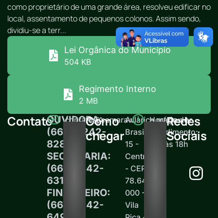
como proprietário de uma grande área, resolveu edificar no
local, assentamento de pequenos colonos. Assim sendo,
dividiu-se a terr...
Lei Orgânica do Município
504 KB
Regimento Interno
2 MB
Contato
Como
Redes
OUVIDORA:
contato@camaravilarica.mt.gov.br
Av.
Horário de
(66) 99242-
Brasil,
atendimento:
chegar
Sociais
8289
15 -
12h às 18h
SECRETARIA:
Centro
(66)99242-
- CEP
6313
78.645-
FINANCEIRO:
000 -
(66)99242-
Vila
6497
Rica -