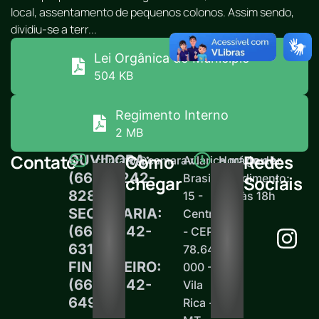
local, assentamento de pequenos colonos. Assim sendo,
dividiu-se a terr...
Lei Orgânica do Município
504 KB
Regimento Interno
2 MB
Contato
Como
Redes
OUVIDORA:
contato@camaravilarica.mt.gov.br
Av.
Horário de
(66) 99242-
Brasil,
atendimento:
chegar
Sociais
8289
15 -
12h às 18h
SECRETARIA:
Centro
(66)99242-
- CEP
6313
78.645-
FINANCEIRO:
000 -
(66)99242-
Vila
6497
Rica -