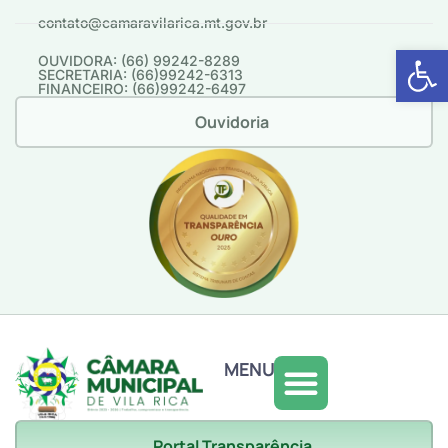
contato@camaravilarica.mt.gov.br
Abrir 
OUVIDORA: (66) 99242-8289
SECRETARIA: (66)99242-6313
FINANCEIRO: (66)99242-6497
Ouvidoria
MENU
Portal Transparência