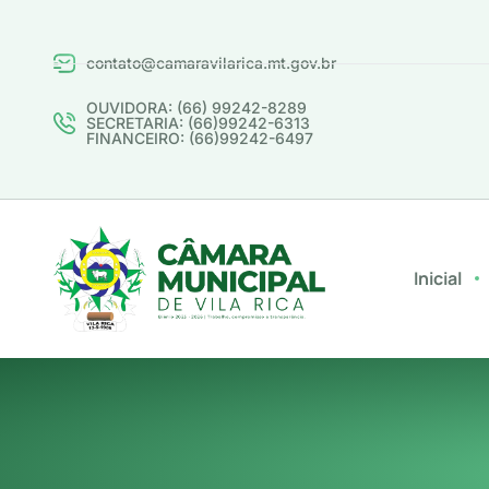
contato@camaravilarica.mt.gov.br
OUVIDORA: (66) 99242-8289
SECRETARIA: (66)99242-6313
FINANCEIRO: (66)99242-6497
Inicial