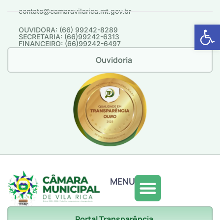
contato@camaravilarica.mt.gov.br
Abrir 
OUVIDORA: (66) 99242-8289
SECRETARIA: (66)99242-6313
FINANCEIRO: (66)99242-6497
Ouvidoria
MENU
Portal Transparência