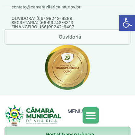
contato@camaravilarica.mt.gov.br
Abrir 
OUVIDORA: (66) 99242-8289
SECRETARIA: (66)99242-6313
FINANCEIRO: (66)99242-6497
Ouvidoria
MENU
Portal Transparência