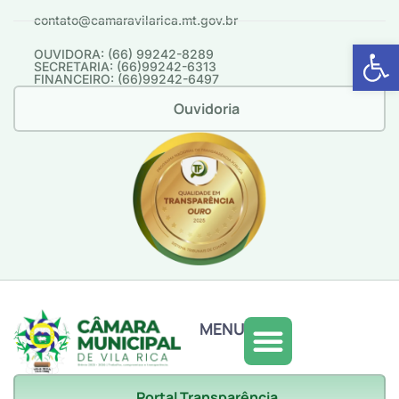
contato@camaravilarica.mt.gov.br
Abrir 
OUVIDORA: (66) 99242-8289
SECRETARIA: (66)99242-6313
FINANCEIRO: (66)99242-6497
Ouvidoria
MENU
Portal Transparência