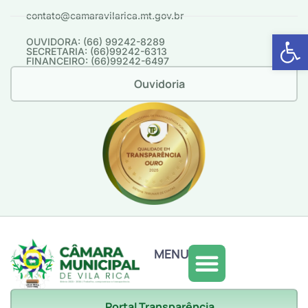
contato@camaravilarica.mt.gov.br
Abrir 
OUVIDORA: (66) 99242-8289
SECRETARIA: (66)99242-6313
FINANCEIRO: (66)99242-6497
Ouvidoria
MENU
Portal Transparência