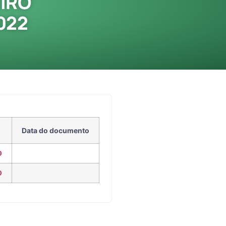
IRO
022
Data do documento
O
O