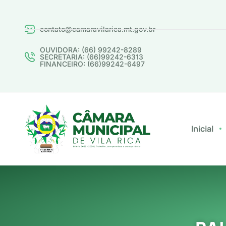
contato@camaravilarica.mt.gov.br
OUVIDORA: (66) 99242-8289
SECRETARIA: (66)99242-6313
FINANCEIRO: (66)99242-6497
Inicial