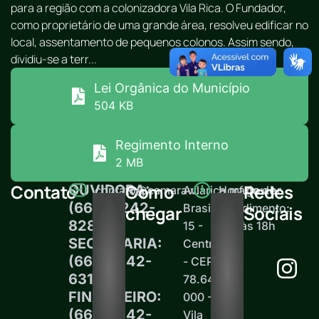
para a região com a colonizadora Vila Rica. O Fundador,
como proprietário de uma grande área, resolveu edificar no
local, assentamento de pequenos colonos. Assim sendo,
dividiu-se a terr...
Lei Orgânica do Município
504 KB
Regimento Interno
2 MB
Contato
Como
Redes
OUVIDORA:
contato@camaravilarica.mt.gov.br
Av.
Horário de
(66) 99242-
Brasil,
atendimento:
chegar
Sociais
8289
15 -
12h às 18h
SECRETARIA:
Centro
(66)99242-
- CEP
6313
78.645-
FINANCEIRO:
000 -
(66)99242-
Vila