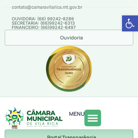
contato@camaravilarica.mt.gov.br
Abrir 
OUVIDORA: (66) 99242-8289
SECRETARIA: (66)99242-6313
FINANCEIRO: (66)99242-6497
Ouvidoria
MENU
Portal Transparência