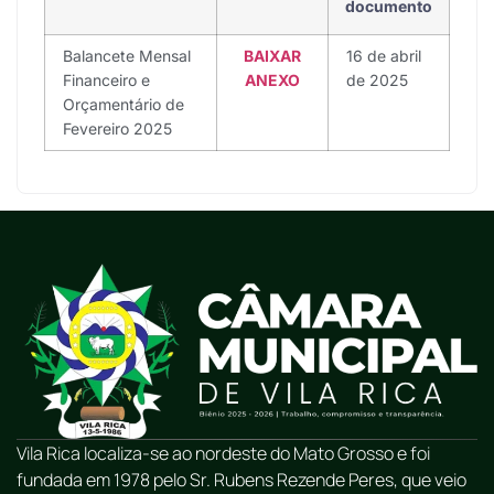
documento
Balancete Mensal
BAIXAR
16 de abril
Financeiro e
ANEXO
de 2025
Orçamentário de
Fevereiro 2025
Vila Rica localiza-se ao nordeste do Mato Grosso e foi
fundada em 1978 pelo Sr. Rubens Rezende Peres, que veio