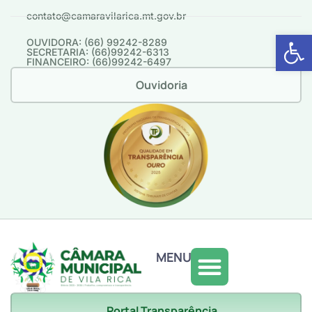
contato@camaravilarica.mt.gov.br
Abrir 
OUVIDORA: (66) 99242-8289
SECRETARIA: (66)99242-6313
FINANCEIRO: (66)99242-6497
Ouvidoria
MENU
Portal Transparência