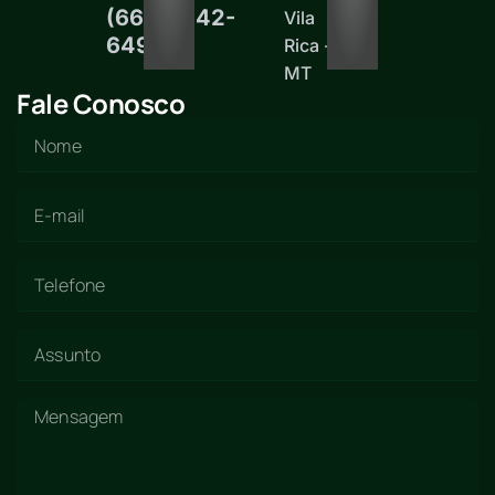
(66)99242-
Vila
6497
Rica -
MT
Fale Conosco