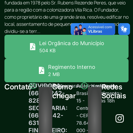
fundada em 1978 pelo Sr. Rubens Rezende Peres, que veio
para a região com a colonizadora Vila Rica. O Fundador,
como proprietário de uma grande área, resolveu edificar no
local, assentamento de pequenos colonos. Assim sendo,
dividiu-se a terr...
Lei Orgânica do Município
504 KB
Regimento Interno
2 MB
Contato
Como
Redes
OUVIDORA:
contato@camaravilarica.mt.gov.br
Av.
Horário de
(66) 99242-
Brasil,
atendimento:
chegar
Sociais
8289
15 -
12h às 18h
SECRETARIA:
Centro
(66)99242-
- CEP
6313
78.645-
FINANCEIRO:
000 -