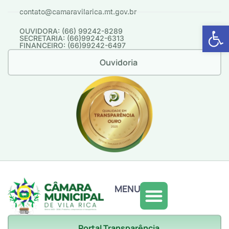
contato@camaravilarica.mt.gov.br
Abrir 
OUVIDORA: (66) 99242-8289
SECRETARIA: (66)99242-6313
FINANCEIRO: (66)99242-6497
Ouvidoria
MENU
Portal Transparência