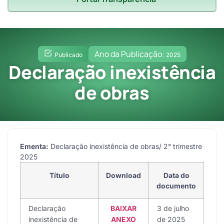
Ano da Publicação:
Publicado
2025
Declaração inexistência
de obras
Ementa:
Declaração inexistência de obras/ 2° trimestre
2025
Título
Download
Data do
documento
Declaração
BAIXAR
3 de julho
inexistência de
ANEXO
de 2025