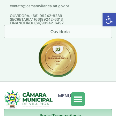
contato@camaravilarica.mt.gov.br
Abrir 
OUVIDORA: (66) 99242-8289
SECRETARIA: (66)99242-6313
FINANCEIRO: (66)99242-6497
Ouvidoria
MENU
Portal Transparência