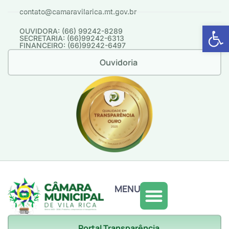
contato@camaravilarica.mt.gov.br
Abrir 
OUVIDORA: (66) 99242-8289
SECRETARIA: (66)99242-6313
FINANCEIRO: (66)99242-6497
Ouvidoria
MENU
Portal Transparência