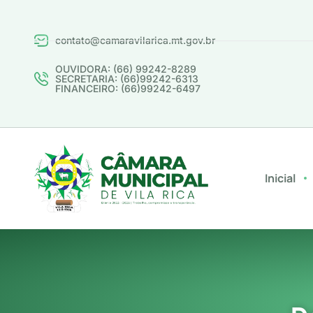
contato@camaravilarica.mt.gov.br
OUVIDORA: (66) 99242-8289
SECRETARIA: (66)99242-6313
FINANCEIRO: (66)99242-6497
Inicial