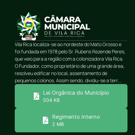
Vila Rica localiza-se ao nordeste do Mato Grosso e
foi fundada em 1978 pelo Sr. Rubens Rezende Peres,
que veio para a região com a colonizadora Vila Rica.
O Fundador, como proprietário de uma grande área,
resolveu edificar no local, assentamento de
pequenos colonos. Assim sendo, dividiu-se a terr...
Lei Orgânica do Município
504 KB
Regimento Interno
2 MB