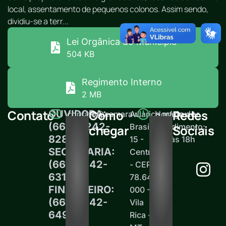
local, assentamento de pequenos colonos. Assim sendo,
dividiu-se a terr...
Lei Orgânica do Município
504 KB
Regimento Interno
2 MB
Contato
Como
Redes
OUVIDORA:
contato@camaravilarica.mt.gov.br
Av.
Horário de
(66) 99242-
Brasil,
atendimento:
chegar
Sociais
8289
15 -
12h às 18h
SECRETARIA:
Centro
(66)99242-
- CEP
6313
78.645-
FINANCEIRO:
000 -
(66)99242-
Vila
6497
Rica -