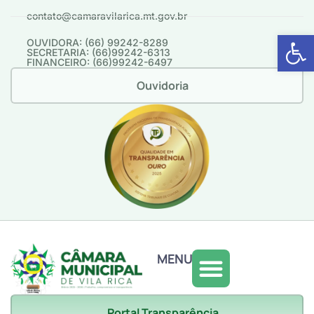
contato@camaravilarica.mt.gov.br
Abrir 
OUVIDORA: (66) 99242-8289
SECRETARIA: (66)99242-6313
FINANCEIRO: (66)99242-6497
Ouvidoria
MENU
Portal Transparência