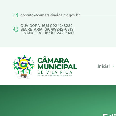
contato@camaravilarica.mt.gov.br
OUVIDORA: (66) 99242-8289
SECRETARIA: (66)99242-6313
FINANCEIRO: (66)99242-6497
Inicial