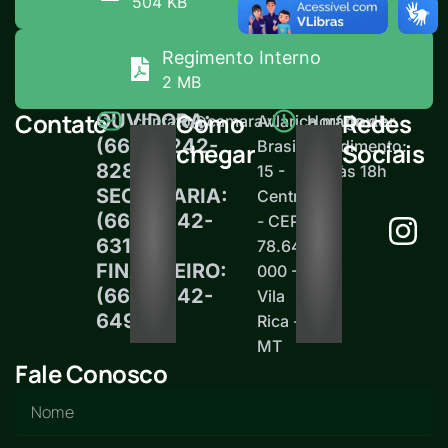
504 KB
Regimento Interno
2 MB
Contato
Como
Redes
OUVIDORA:
contato@camaravilarica.mt.gov.br
Av.
Horário de
(66) 99242-
Brasil,
atendimento:
chegar
Sociais
8289
15 -
12h às 18h
SECRETARIA:
Centro
(66)99242-
- CEP
6313
78.645-
FINANCEIRO:
000 -
(66)99242-
Vila
6497
Rica -
MT
Fale Conosco