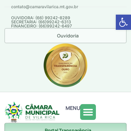
contato@camaravilarica.mt.gov.br
Abrir 
OUVIDORA: (66) 99242-8289
SECRETARIA: (66)99242-6313
FINANCEIRO: (66)99242-6497
Ouvidoria
MENU
Portal Transparência