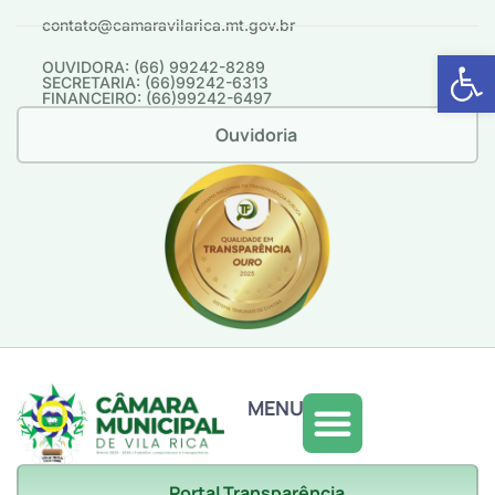
contato@camaravilarica.mt.gov.br
Abrir 
OUVIDORA: (66) 99242-8289
SECRETARIA: (66)99242-6313
FINANCEIRO: (66)99242-6497
Ouvidoria
MENU
Portal Transparência