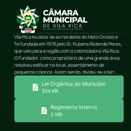
Vila Rica localiza-se ao nordeste do Mato Grosso e
foi fundada em 1978 pelo Sr. Rubens Rezende Peres,
que veio para a região com a colonizadora Vila Rica.
O Fundador, como proprietário de uma grande área,
resolveu edificar no local, assentamento de
pequenos colonos. Assim sendo, dividiu-se a terr...
Lei Orgânica do Município
504 KB
Regimento Interno
2 MB