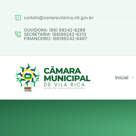
contato@camaravilarica.mt.gov.br
OUVIDORA: (66) 99242-8289
SECRETARIA: (66)99242-6313
FINANCEIRO: (66)99242-6497
Inicial