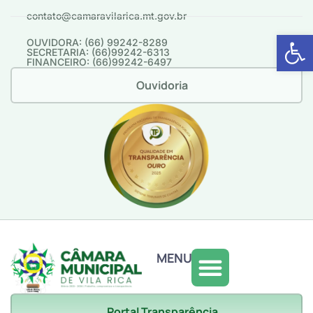
contato@camaravilarica.mt.gov.br
Abrir 
OUVIDORA: (66) 99242-8289
SECRETARIA: (66)99242-6313
FINANCEIRO: (66)99242-6497
Ouvidoria
MENU
Portal Transparência