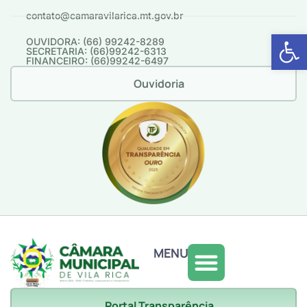
contato@camaravilarica.mt.gov.br
Abrir 
OUVIDORA: (66) 99242-8289
SECRETARIA: (66)99242-6313
FINANCEIRO: (66)99242-6497
Ouvidoria
MENU
Portal Transparência