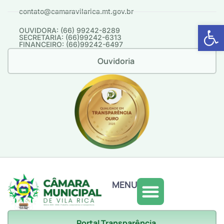
contato@camaravilarica.mt.gov.br
Abrir 
OUVIDORA: (66) 99242-8289
SECRETARIA: (66)99242-6313
FINANCEIRO: (66)99242-6497
Ouvidoria
MENU
Portal Transparência