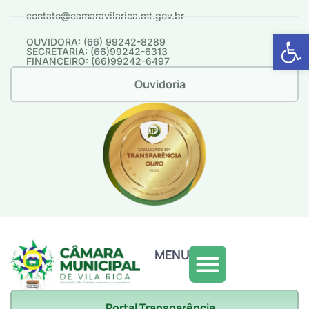
contato@camaravilarica.mt.gov.br
Abrir 
OUVIDORA: (66) 99242-8289
SECRETARIA: (66)99242-6313
FINANCEIRO: (66)99242-6497
Ouvidoria
MENU
Portal Transparência