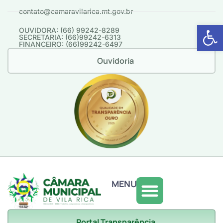
contato@camaravilarica.mt.gov.br
Abrir 
OUVIDORA: (66) 99242-8289
SECRETARIA: (66)99242-6313
FINANCEIRO: (66)99242-6497
Ouvidoria
MENU
Portal Transparência