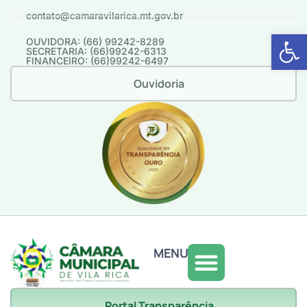
contato@camaravilarica.mt.gov.br
Abrir 
OUVIDORA: (66) 99242-8289
SECRETARIA: (66)99242-6313
FINANCEIRO: (66)99242-6497
Ouvidoria
MENU
Portal Transparência