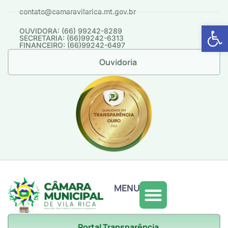
contato@camaravilarica.mt.gov.br
Abrir 
OUVIDORA: (66) 99242-8289
SECRETARIA: (66)99242-6313
FINANCEIRO: (66)99242-6497
Ouvidoria
MENU
Portal Transparência