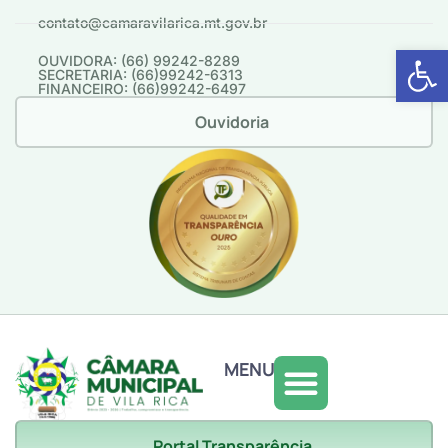
contato@camaravilarica.mt.gov.br
Abrir 
OUVIDORA: (66) 99242-8289
SECRETARIA: (66)99242-6313
FINANCEIRO: (66)99242-6497
Ouvidoria
MENU
Portal Transparência