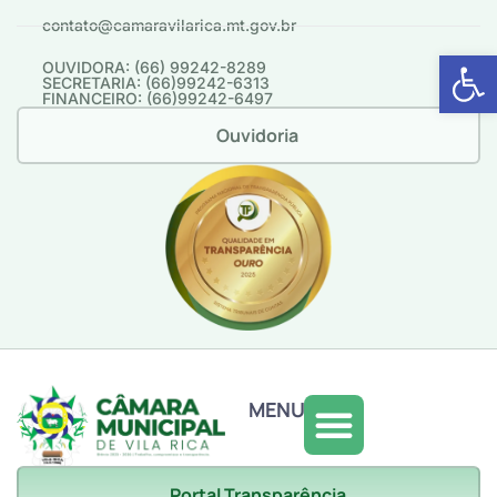
contato@camaravilarica.mt.gov.br
Abrir 
OUVIDORA: (66) 99242-8289
SECRETARIA: (66)99242-6313
FINANCEIRO: (66)99242-6497
Ouvidoria
MENU
Portal Transparência