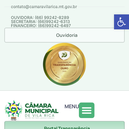
contato@camaravilarica.mt.gov.br
Abrir 
OUVIDORA: (66) 99242-8289
SECRETARIA: (66)99242-6313
FINANCEIRO: (66)99242-6497
Ouvidoria
MENU
Portal Transparência