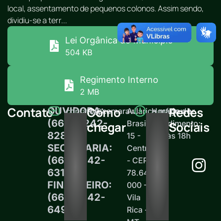
local, assentamento de pequenos colonos. Assim sendo,
dividiu-se a terr...
Lei Orgânica do Município
504 KB
Regimento Interno
2 MB
Contato
Como
Redes
OUVIDORA:
contato@camaravilarica.mt.gov.br
Av.
Horário de
(66) 99242-
Brasil,
atendimento:
chegar
Sociais
8289
15 -
12h às 18h
SECRETARIA:
Centro
(66)99242-
- CEP
6313
78.645-
FINANCEIRO:
000 -
(66)99242-
Vila
6497
Rica -