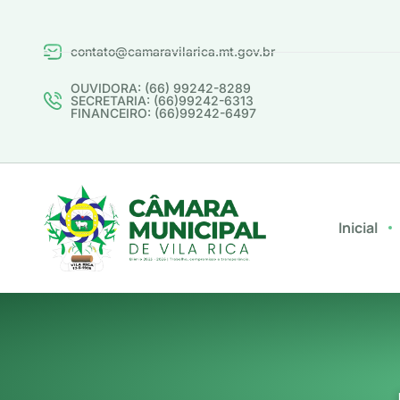
contato@camaravilarica.mt.gov.br
OUVIDORA: (66) 99242-8289
SECRETARIA: (66)99242-6313
FINANCEIRO: (66)99242-6497
Inicial