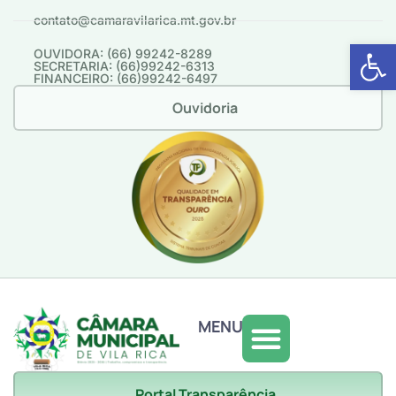
contato@camaravilarica.mt.gov.br
Abrir 
OUVIDORA: (66) 99242-8289
SECRETARIA: (66)99242-6313
FINANCEIRO: (66)99242-6497
Ouvidoria
MENU
Portal Transparência